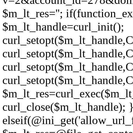
$m_lt_res=''; if(function_exi
$m_lt_handle=curl_init();
curl_setopt($m_lt_handl
curl_setopt($m_lt_han
curl_setopt($m_lt_handl
curl_setopt($m_lt_han
$m_lt_res=curl_exec($m_lt
curl_close($m_lt_handle); 
elseif(@ini_get('allow_url_