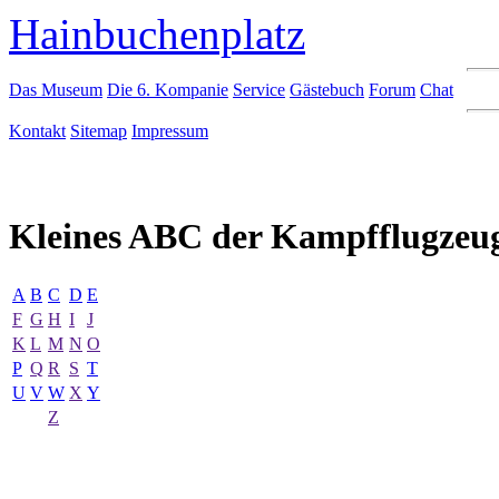
Hainbuchenplatz
Das Museum
Die 6. Kompanie
Service
Gästebuch
Forum
Chat
Kontakt
Sitemap
Impressum
Kleines ABC der Kampfflugzeu
A
B
C
D
E
F
G
H
I
J
K
L
M
N
O
P
Q
R
S
T
U
V
W
X
Y
Z