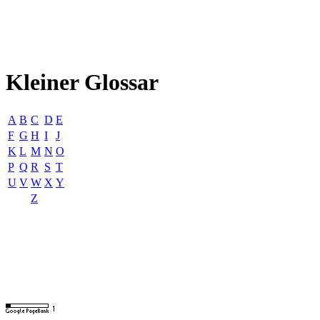
Kleiner Glossar
A
B
C
D
E
F
G
H
I
J
K
L
M
N
O
P
Q
R
S
T
U
V
W
X
Y
Z