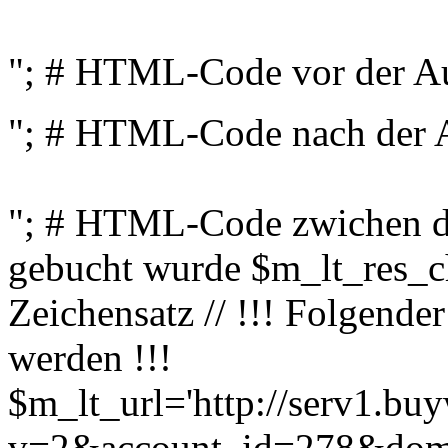
"; # HTML-Code vor der Au
"; # HTML-Code nach der A
"; # HTML-Code zwichen den
gebucht wurde $m_lt_res_ch
Zeichensatz // !!! Folgender
werden !!!
$m_lt_url='http://serv1.bu
v=2&account_id=278&domai