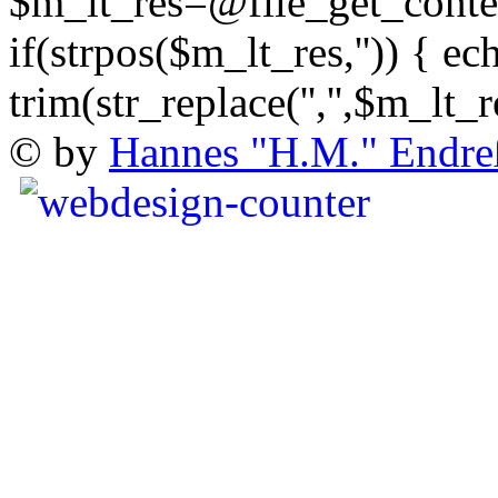
$m_lt_res=@file_get_conten
if(strpos($m_lt_res,'
')) { ec
trim(str_replace('
','',$m_lt_r
© by
Hannes "H.M." Endre